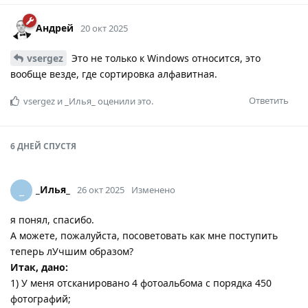
Андрей
20 окт 2025
vsergez
Это не только к Windows относится, это
вообще везде, где сортировка алфавитная.
Ответить
vsergez
и
_Илья_
оценили это.
6 ДНЕЙ
СПУСТЯ
_Илья_
_
26 окт 2025
Изменено
я понял, спасибо.
А можете, пожалуйста, посоветовать как мне поступить
теперь лУчшим образом?
Итак, дано:
1) У меня отсканировано 4 фотоальбома с порядка 450
фотографий;