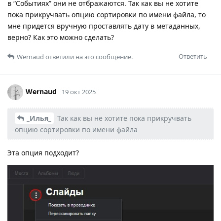
в “Событиях” они не отбражаются. Так как вы не хотите
пока прикручвать опцию сортировки по имени файла, то
мне придется вручную проставлять дату в метаданных,
верно? Как это можно сделать?
Ответить
Wernaud
ответили на это сообщение.
Wernaud
19 окт 2025
_Илья_
Так как вы не хотите пока прикручвать
опцию сортировки по имени файла
Эта опция подходит?