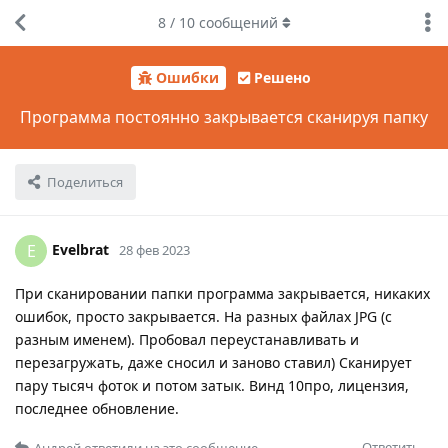
8
/
10
сообщений
Ошибки
Решено
Программа постоянно закрывается сканируя папку
Поделиться
Evelbrat
E
28 фев 2023
При сканировании папки программа закрывается, никаких
ошибок, просто закрывается. На разных файлах JPG (с
разным именем). Пробовал переустанавливать и
перезагружать, даже сносил и заново ставил) Сканирует
пару тысяч фоток и потом затык. Винд 10про, лицензия,
последнее обновление.
Ответить
Андрей
ответили на это сообщение.