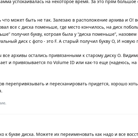
рамма успокаивалась на некоторое время. За это прям большое 
ь что может быть не так. Залезаю в расположение архива и О! в
овал все с диска поменьше, где место кончилось, на диск побол
ьше” получил букву, котроая была у “диска поменьше”, назовем 
альный диск с фото - это F. А старый получил букву O, И новую 
ы все архивы остались привязанными к старому диску O. Видим
ет и привязывается по Volume ID или как-то еще (надеюсь, на
ов перепривязывать и пересканировать придется, хорошо хоть
.
ие.
 к букве диска. Можете их переименовать как надо и все восс