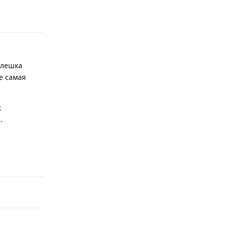
Ответить
флешка
е самая
к
.
Ответить