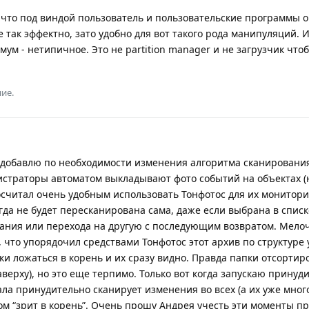
 что под виндой пользователь и пользовательские программы 
не так эффектно, зато удобно для вот такого рода манипуляций.
м - нетипичное. Это не partition manager и не загрузчик чтоб
ие.
же добавлю по необходимости изменения алгоритма сканирования
гистраторы автоматом выкладывают фото событий на объектах (
посчитал очень удобным использовать Тонфотос для их монитори
огда не будет пересканирована сама, даже если выбрана в списк
ния или перехода на другую с последующим возвратом. Мелоч
, что упорядочил средствами Тонфотос этот архив по структуре
ки ложаться в корень и их сразу видно. Правда папки отсортир
верху), но это еще терпимо. Только вот когда запускаю принуд
ла принудительно сканирует изменения во всех (а их уже мног
ом “зрит в корень”. Очень прошу Андрея учесть эти моменты п