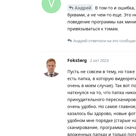
V
Андрей
В том-то и ошибка,
буквами, а не чем-то еще. Это 
поведение программы как миниму
привязываться к томам.
Андрей
ответили на это сообщен
FoksSerg
2 окт 2023
Пусть не совсем в тему, но то
есть папка, в которую видеоре
очень в моем случае). Так вот 
наткнулся на то, что папка ник
принудительного пересканирова
очень удобно. Но самое главное
казалось бы здорово, новые фот
удобном мне порядке (старые на
сканирование, программа снача
вложенных папках и только пот