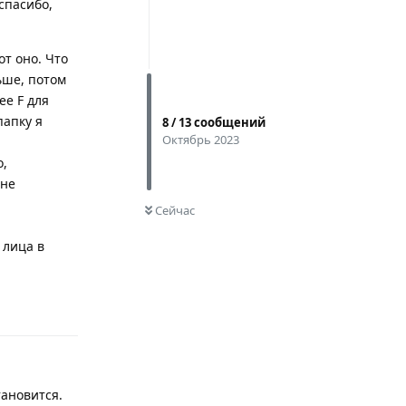
спасибо,
от оно. Что
ьше, потом
ее F для
папку я
8
/
13
сообщений
Октябрь 2023
о,
 не
0
НЕ ПРОЧИТАНО
Сейчас
 лица в
Ответить
тановится.