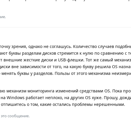
ие.
точку зрения, однако не соглашусь. Количество случаев подобн
ают буквы разделам дисков стремится к нулю по сравнению с те
т внешние жесткие диски и USB-флешки. Тот же самый механи
иски вне зависимости от того, на какую букву решила OS назна
о менять буквы у разделов. Пользы от этого механизма неизме
аю механизм мониторинга изменений средствами OS. Пока про
на Windows работает неплохо, на других OS хуже. Прошу, дожд
 отпишитесь о том, какие остались проблемы нерешенными.
 это сообщение.