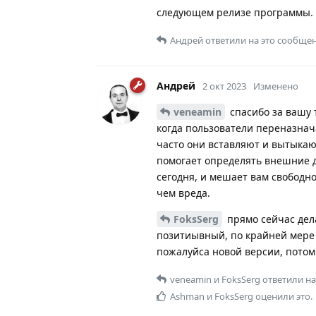
следующем релизе программы.
Андрей
ответили на это сообщен
Андрей
2 окт 2023
Изменено
veneamin
спасибо за вашу 
когда пользователи переназнач
часто они вставляют и вытыкаю
помогает определять внешние д
сегодня, и мешает вам свободн
чем вреда.
FoksSerg
прямо сейчас дел
позитиывный, по крайней мере 
пожалуйса новой версии, потом
veneamin
и
FoksSerg
ответили на
Ashman
и
FoksSerg
оценили это.