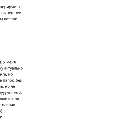
оперируют с
 И нынешнее
ы вот так
Ответить
. У меня
ну актуально
нга, но
е папок, без
ь, но не
 yyyy-mm-dd,
ованы в не
ительное
о)
ри