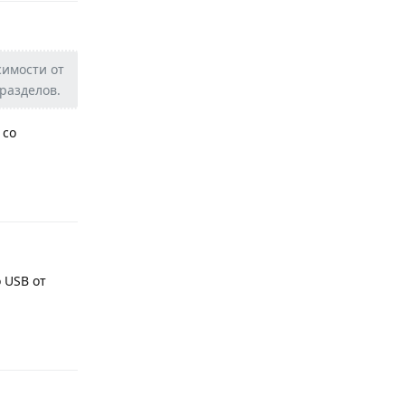
симости от
 разделов.
 со
Ответить
 USB от
Ответить