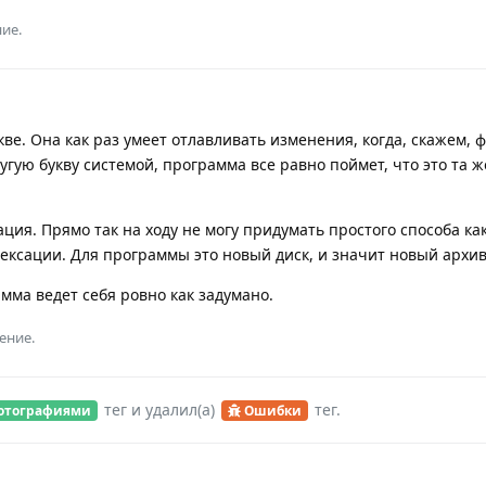
ие.
кве. Она как раз умеет отлавливать изменения, когда, скажем, 
гую букву системой, программа все равно поймет, что это та ж
ция. Прямо так на ходу не могу придумать простого способа ка
ексации. Для программы это новый диск, и значит новый архив
мма ведет себя ровно как задумано.
ение.
тег
и удалил(а)
тег
.
фотографиями
Ошибки