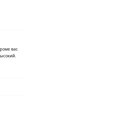
Ответить
кроме вас
высокий.
Ответить