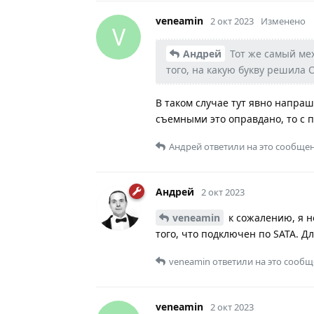
veneamin
2 окт 2023
Изменено
V
Андрей
Тот же самый мех
того, на какую букву решила 
В таком случае тут явно напра
съемными это оправдано, то с 
Андрей
ответили на это сообщен
Андрей
2 окт 2023
veneamin
к сожалению, я н
того, что подключен по SATA. Д
veneamin
ответили на это сообщ
veneamin
2 окт 2023