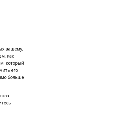
Ответить
ых вашему,
м, как
зм, который
чить его
римо больше
гноз
итесь
Ответить