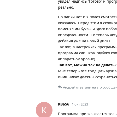
увидел надпись “Готово” и прог
реально.
Но папки нет и я полез смотрет
оказалось. Перед этим я скопир
поменял им буквы и “диск побол
определенности. Т.е теперь акту
добавил уже на новый диск F.
Так вот, в настройках программ
программа слишком глубоко копа
аппаратном уровне).
Так вот, можно так не делать?
Мне теперь все тридцать архив
инишниках должны сохраниться
Андрей
ответили на это сообщен
КВБ56
1 окт 2023
К
Программа привязывается только